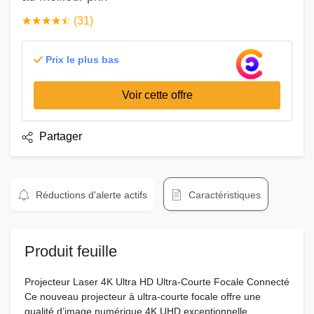
☆
★
☆
★
☆
★
☆
★
☆
★
(31)
Prix le plus bas
Voir cette offre
Partager
Réductions d'alerte actifs
Caractéristiques
Produit feuille
Projecteur Laser 4K Ultra HD Ultra-Courte Focale Connecté
Ce nouveau projecteur à ultra-courte focale offre une
qualité d’image numérique 4K UHD exceptionnelle