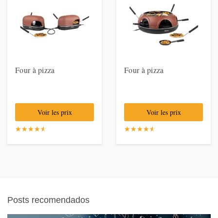
Four à pizza
Four à pizza
Voir les prix
Voir les prix
☆
★
☆
★
☆
★
☆
★
☆
★
☆
★
☆
★
☆
★
☆
★
☆
★
Posts recomendados