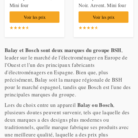
Mini four
Noir, Argent, Mini four
Voir les prix
Voir les prix
☆
★
☆
★
☆
★
☆
★
☆
★
☆
★
☆
★
☆
★
☆
★
☆
★
Balay et Bosch sont deux marques du groupe BSH
,
leader sur le marché de l'électroménager en Europe de
l'Ouest et l'un des principaux fabricants
d'électroménagers en Espagne. Bien que, plus
précisément, Balay soit la marque régionale de BSH
pour le marché espagnol, tandis que Bosch est l'une des
principales marques du groupe.
Balay ou Bosch
Lors du choix entre un appareil
,
plusieurs doutes peuvent survenir, tels que laquelle des
deux marques a des designs plus modernes ou
traditionnels, quelle marque fabrique ses produits avec
une meilleure qualité, laquelle a des prix plus