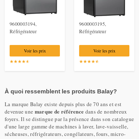
9600003194,
9600003195,
Réfrigérateur
Réfrigérateur
Voir les prix
Voir les prix
☆
★
☆
★
☆
★
☆
★
☆
★
☆
★
☆
★
☆
★
☆
★
☆
★
À quoi ressemblent les produits Balay?
La marque Balay existe depuis plus de 70 ans et est
marque de référence
devenue une
dans de nombreux
foyers. Il se distingue par la présence dans son catalogue
d'une large gamme de machines à laver, lave-vaisselle,
sécheuses, réfrigérateurs, congélateurs, fours, micro-