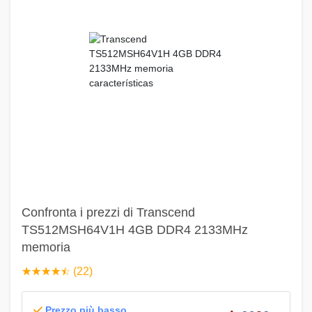
Confronta i prezzi di Transcend
TS512MSH64V1H 4GB DDR4 2133MHz
memoria
☆
★
☆
★
☆
★
☆
★
☆
★
(22)
Prezzo più basso