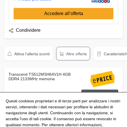
Accedere all’offerta
Condividere
Attiva l’allerta sconti
Altre offerte
Caratteristic
Transcend TS512MSH64V1H 4GB
DDR4 2133MHz memoria
Prezzo:
Vedi offerta
83,06 €
Questi cookiess proprietari e di terze parti per analizzare i nostri
servizi, ottenendo i dati necessari per profilare le abitudini di
navigazione degli utenti. Continuando con la navigazione, si
accetta l'uso di tali cookie. Il consenso può essere revocato in
qualsiasi momento. Per ottenere ulteriori informazioni,