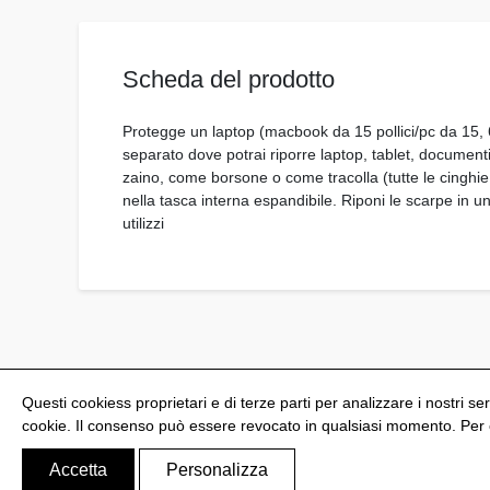
Scheda del prodotto
Protegge un laptop (macbook da 15 pollici/pc da 15, 6 p
separato dove potrai riporre laptop, tablet, document
zaino, come borsone o come tracolla (tutte le cinghie 
nella tasca interna espandibile. Riponi le scarpe in u
utilizzi
Questi cookiess proprietari e di terze parti per analizzare i nostri ser
cookie. Il consenso può essere revocato in qualsiasi momento. Per ot
@Shoptize 2026
Spagna
Francia
Nigeria
FAQ
Accetta
Personalizza