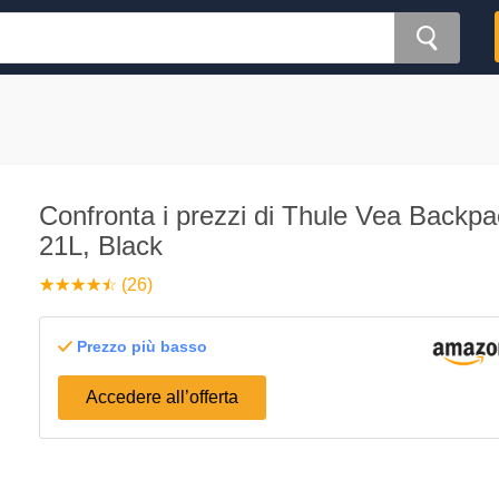
Confronta i prezzi di Thule Vea Backpa
21L, Black
☆
★
☆
★
☆
★
☆
★
☆
★
(26)
Prezzo più basso
Accedere all’offerta