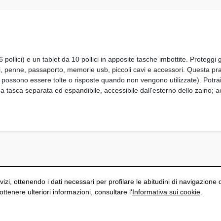
ollici) e un tablet da 10 pollici in apposite tasche imbottite. Proteggi 
i, penne, passaporto, memorie usb, piccoli cavi e accessori. Questa pra
possono essere tolte o risposte quando non vengono utilizzate). Potrai r
na tasca separata ed espandibile, accessibile dall'esterno dello zaino; 
vizi, ottenendo i dati necessari per profilare le abitudini di navigazione 
tenere ulteriori informazioni, consultare l'
Informativa sui cookie
.
S
Politica di privacy
Avviso Legale
Informativa sui cookie