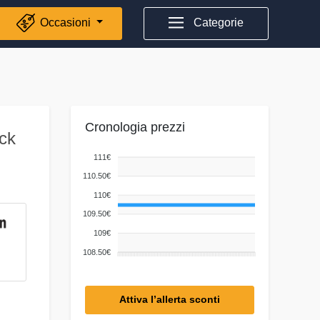
Occasioni
Categorie
Cronologia prezzi
ck
111€
110.50€
110€
109.50€
109€
108.50€
Attiva l’allerta sconti