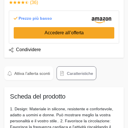
☆
★
☆
★
☆
★
☆
★
☆
★
(36)
Prezzo più basso
Accedere all’offerta
Condividere
Attiva l’allerta sconti
Caratteristiche
Scheda del prodotto
1. Design: Materiale in silicone, resistente e confortevole,
adatto a uomini e donne. Può mostrare meglio la vostra
personalità e il vostro stile.. 2. Favorisce la circolazione:
Favorisce la frequenza cardiaca e l'attività riscaldando il