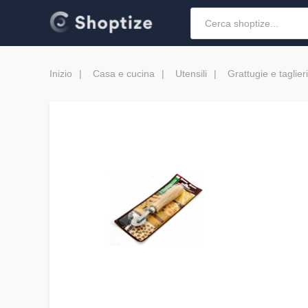
Inizio
Casa e cucina
Utensili
Grattugie e taglie