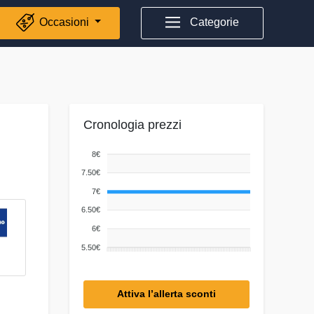
Occasioni
Categorie
Cronologia prezzi
8€
7.50€
7€
6.50€
6€
5.50€
Attiva l’allerta sconti