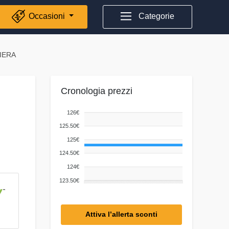
Occasioni
Categorie
IERA
Cronologia prezzi
126€
125.50€
125€
124.50€
124€
123.50€
Attiva l’allerta sconti