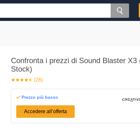
Confronta i prezzi di Sound Blaster X3 
Stock)
☆
★
☆
★
☆
★
☆
★
☆
★
(26)
Prezzo più basso
Accedere all’offerta