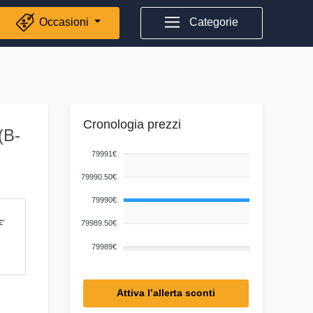
Occasioni
Categorie
Cronologia prezzi
(B-
79991€
79990.50€
79990€
79989.50€
79989€
Attiva l’allerta sconti