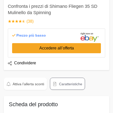
Confronta i prezzi di Shimano Fliegen 35 SD
Mulinello da Spinning
☆
★
☆
★
☆
★
☆
★
☆
★
(38)
Prezzo più basso
Accedere all’offerta
Condividere
Attiva l’allerta sconti
Caratteristiche
Scheda del prodotto