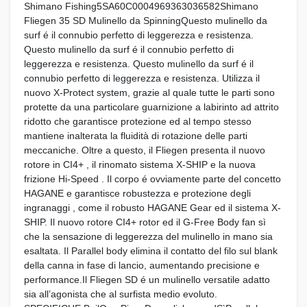
Shimano Fishing5SA60C0004969363036582Shimano
Fliegen 35 SD Mulinello da SpinningQuesto mulinello da
surf é il connubio perfetto di leggerezza e resistenza.
Questo mulinello da surf é il connubio perfetto di
leggerezza e resistenza. Questo mulinello da surf é il
connubio perfetto di leggerezza e resistenza. Utilizza il
nuovo X-Protect system, grazie al quale tutte le parti sono
protette da una particolare guarnizione a labirinto ad attrito
ridotto che garantisce protezione ed al tempo stesso
mantiene inalterata la fluidità di rotazione delle parti
meccaniche. Oltre a questo, il Fliegen presenta il nuovo
rotore in CI4+ , il rinomato sistema X-SHIP e la nuova
frizione Hi-Speed . Il corpo é ovviamente parte del concetto
HAGANE e garantisce robustezza e protezione degli
ingranaggi , come il robusto HAGANE Gear ed il sistema X-
SHIP. Il nuovo rotore CI4+ rotor ed il G-Free Body fan sì
che la sensazione di leggerezza del mulinello in mano sia
esaltata. Il Parallel body elimina il contatto del filo sul blank
della canna in fase di lancio, aumentando precisione e
performance.Il Fliegen SD é un mulinello versatile adatto
sia all’agonista che al surfista medio evoluto.