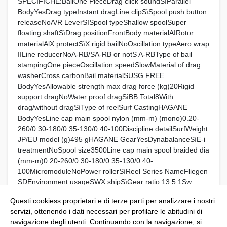
SPECIFICHE:BailOne PieceDrag click soundSìParallel
BodyYesDrag typeInstant dragLine clipSìSpool push button
releaseNoA/R LeverSìSpool typeShallow spoolSuper
floating shaftSìDrag positionFrontBody materialAIRotor
materialAlX protectSìX rigid bailNoOscillation typeAero wrap
IILine reducerNoA-RB/SA-RB or notS A-RBType of bail
stampingOne pieceOscillation speedSlowMaterial of drag
washerCross carbonBail materialSUSG FREE
BodyYesAllowable strength max drag force (kg)20Rigid
support dragNoWater proof dragSìBB Total8With
drag/without dragSìType of reelSurf CastingHAGANE
BodyYesLine cap main spool nylon (mm-m) (mono)0.20-
260/0.30-180/0.35-130/0.40-100Discipline detailSurfWeight
JP/EU model (g)495 gHAGANE GearYesDynabalanceSìE-i
treatmentNoSpool size3500Line cap main spool braided dia
(mm-m)0.20-260/0.30-180/0.35-130/0.40-
100MicromoduleNoPower rollerSìReel Series NameFliegen
SDEnvironment usageSWX shipSìGear ratio 13.5:1Sw
conceptSìLine retrieve/crank (cm)84
Questi cookiess proprietari e di terze parti per analizzare i nostri
servizi, ottenendo i dati necessari per profilare le abitudini di
navigazione degli utenti. Continuando con la navigazione, si