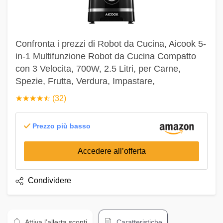
Confronta i prezzi di Robot da Cucina, Aicook 5-
in-1 Multifunzione Robot da Cucina Compatto
con 3 Velocita, 700W, 2.5 Litri, per Carne,
Spezie, Frutta, Verdura, Impastare,
☆
★
☆
★
☆
★
☆
★
☆
★
(32)
Prezzo più basso
Accedere all’offerta
Condividere
Attiva l’allerta sconti
Caratteristiche