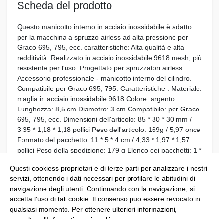
Scheda del prodotto
Questo manicotto interno in acciaio inossidabile è adatto
per la macchina a spruzzo airless ad alta pressione per
Graco 695, 795, ecc. caratteristiche: Alta qualità e alta
redditività. Realizzato in acciaio inossidabile 9618 mesh, più
resistente per l'uso. Progettato per spruzzatori airless.
Accessorio professionale - manicotto interno del cilindro.
Compatibile per Graco 695, 795. Caratteristiche : Materiale:
maglia in acciaio inossidabile 9618 Colore: argento
Lunghezza: 8,5 cm Diametro: 3 cm Compatibile: per Graco
695, 795, ecc. Dimensioni dell'articolo: 85 * 30 * 30 mm /
3,35 * 1,18 * 1,18 pollici Peso dell'articolo: 169g / 5,97 once
Formato del pacchetto: 11 * 5 * 4 cm / 4,33 * 1,97 * 1,57
pollici Peso della spedizione: 179 g Elenco dei pacchetti: 1 *
manicotto interno del cilindro 2 * anello di tenuta
Questi cookiess proprietari e di terze parti per analizzare i nostri
servizi, ottenendo i dati necessari per profilare le abitudini di
navigazione degli utenti. Continuando con la navigazione, si
accetta l'uso di tali cookie. Il consenso può essere revocato in
qualsiasi momento. Per ottenere ulteriori informazioni,
@Shoptize 2026