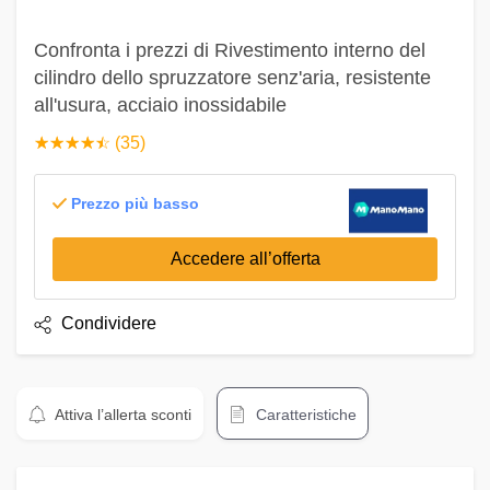
Confronta i prezzi di Rivestimento interno del
cilindro dello spruzzatore senz'aria, resistente
all'usura, acciaio inossidabile
☆
★
☆
★
☆
★
☆
★
☆
★
(35)
Prezzo più basso
Accedere all’offerta
Condividere
Attiva l’allerta sconti
Caratteristiche