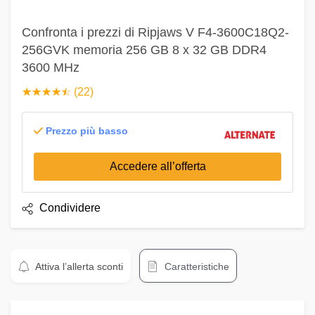
Confronta i prezzi di Ripjaws V F4-3600C18Q2-
256GVK memoria 256 GB 8 x 32 GB DDR4
3600 MHz
☆
★
☆
★
☆
★
☆
★
☆
★
(22)
Prezzo più basso
Accedere all’offerta
Condividere
Attiva l’allerta sconti
Caratteristiche