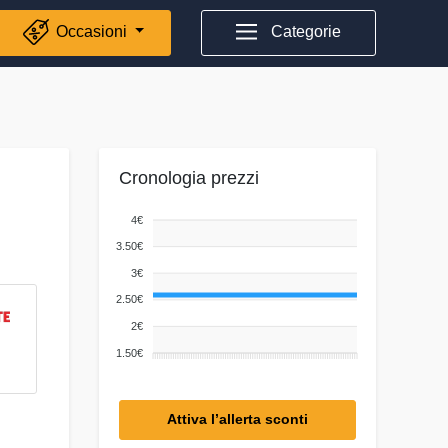
Occasioni
Categorie
Cronologia prezzi
4€
3.50€
3€
2.50€
2€
1.50€
Attiva l’allerta sconti