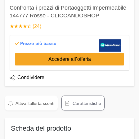
Confronta i prezzi di Portaoggetti Impermeabile
144777 Rosso - CLICCANDOSHOP
☆
★
☆
★
☆
★
☆
★
☆
★
(24)
Prezzo più basso
Accedere all’offerta
Condividere
Attiva l’allerta sconti
Caratteristiche
Scheda del prodotto