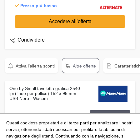
Prezzo più basso
Accedere all’offerta
Condividere
Attiva l’allerta sconti
Altre offerte
Caratteristic
One by Small tavoletta grafica 2540
lpi (linee per pollice) 152 x 95 mm
USB Nero - Wacom
Prezzo:
Vedi offerta
77,90 €
Questi cookiess proprietari e di terze parti per analizzare i nostri
servizi, ottenendo i dati necessari per profilare le abitudini di
navigazione degli utenti. Continuando con la navigazione, si