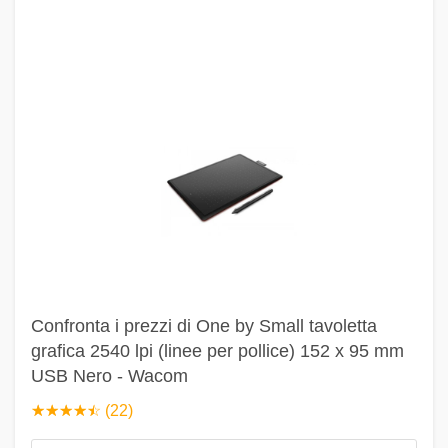
Confronta i prezzi di One by Small tavoletta
grafica 2540 lpi (linee per pollice) 152 x 95 mm
USB Nero - Wacom
☆
★
☆
★
☆
★
☆
★
☆
★
(22)