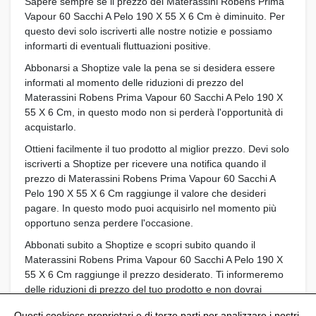
Sapere sempre se il prezzo del Materassini Robens Prima
Vapour 60 Sacchi A Pelo 190 X 55 X 6 Cm è diminuito. Per
questo devi solo iscriverti alle nostre notizie e possiamo
informarti di eventuali fluttuazioni positive.
Abbonarsi a Shoptize vale la pena se si desidera essere
informati al momento delle riduzioni di prezzo del
Materassini Robens Prima Vapour 60 Sacchi A Pelo 190 X
55 X 6 Cm, in questo modo non si perderà l'opportunità di
acquistarlo.
Ottieni facilmente il tuo prodotto al miglior prezzo. Devi solo
iscriverti a Shoptize per ricevere una notifica quando il
prezzo di Materassini Robens Prima Vapour 60 Sacchi A
Pelo 190 X 55 X 6 Cm raggiunge il valore che desideri
pagare. In questo modo puoi acquisirlo nel momento più
opportuno senza perdere l'occasione.
Abbonati subito a Shoptize e scopri subito quando il
Materassini Robens Prima Vapour 60 Sacchi A Pelo 190 X
55 X 6 Cm raggiunge il prezzo desiderato. Ti informeremo
delle riduzioni di prezzo del tuo prodotto e non dovrai
preoccuparti di ottenere la migliore offerta.
Questi cookiess proprietari e di terze parti per analizzare i nostri