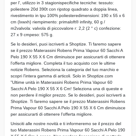
per l', utilizzo in 3 stagionispecifiche tecniche: tessuto:
poliestere 20d 390t con ripstop quadrato a doppia linea,
rivestimento in tpu 100% poliesteredimensioni: 190 x 55 x 6
cm (lxwxh) riempimento: primaloft® infinity, 60 g /
m2valvola: valvola di piccovalore r: 2,2 (2 ° c) confezione:
27 x 9 cmpeso: 575 g.
Se lo desideri, puoi iscriverti a Shoptize. Ti faremo sapere
se il prezzo Materassini Robens Prima Vapour 60 Sacchi A
Pelo 190 X 55 X 6 Cm diminuisce per assicurarti di ottenere
l'offerta migliore. Completa il tuo acquisto con le ultime
notizie Robens. Seleziona la categoria del tuo marchio e
scopri l'intera gamma di articoli. Solo in Shoptize.com
"Ultime unità in Materassini Robens Prima Vapour 60
Sacchi A Pelo 190 X 55 X 6 Cm! Seleziona una di queste e
non perdere il miglior prezzo. Se lo desideri, puoi iscriverti a
Shoptize. Ti faremo sapere se il prezzo Materassini Robens
Prima Vapour 60 Sacchi A Pelo 190 X 55 X 6 Cm diminuisce
per assicurarti di ottenere l'offerta migliore.
Unisciti alle nostre novità e ti informeremo se il prezzo del
tuo Materassini Robens Prima Vapour 60 Sacchi A Pelo 190