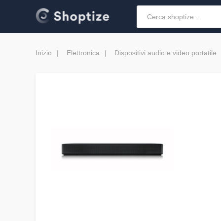
Inizio
Elettronica
Dispositivi audio e video portatile