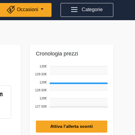
Occasioni
Categorie
Cronologia prezzi
130€
129.50€
129€
128.50€
128€
127.50€
Attiva l’allerta sconti