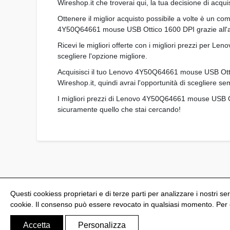
Wireshop.it che troverai qui, la tua decisione di acqu
Ottenere il miglior acquisto possibile a volte è un co
4Y50Q64661 mouse USB Ottico 1600 DPI grazie all'amp
Ricevi le migliori offerte con i migliori prezzi per 
scegliere l'opzione migliore.
Acquisisci il tuo Lenovo 4Y50Q64661 mouse USB Ottico
Wireshop.it, quindi avrai l'opportunità di scegliere
I migliori prezzi di Lenovo 4Y50Q64661 mouse USB Ott
sicuramente quello che stai cercando!
Questi cookiess proprietari e di terze parti per analizzare i nostri ser
cookie. Il consenso può essere revocato in qualsiasi momento. Per ot
@Shoptize 2026
Spagna
Francia
Nigeria
FAQ
Accetta
Personalizza