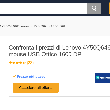
4Y50Q64661 mouse USB Ottico 1600 DPI
Confronta i prezzi di Lenovo 4Y50Q64
mouse USB Ottico 1600 DPI
☆
★
☆
★
☆
★
☆
★
☆
★
(23)
Prezzo più basso
Accedere all’offerta