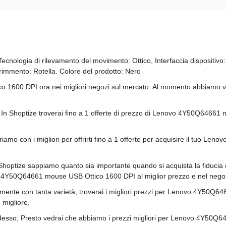
cnologia di rilevamento del movimento: Ottico, Interfaccia dispositivo
corimmento: Rotella. Colore del prodotto: Nero
600 DPI ora nei migliori negozi sul mercato. Al momento abbiamo vendit
ili. In Shoptize troverai fino a 1 offerte di prezzo di Lenovo 4Y50Q6466
voriamo con i migliori per offrirti fino a 1 offerte per acquisire il tuo
 Shoptize sappiamo quanto sia importante quando si acquista la fiducia ch
o 4Y50Q64661 mouse USB Ottico 1600 DPI al miglior prezzo e nel negoz
amente con tanta varietà, troverai i migliori prezzi per Lenovo 4Y50Q64
 migliore.
 adesso; Presto vedrai che abbiamo i prezzi migliori per Lenovo 4Y50Q