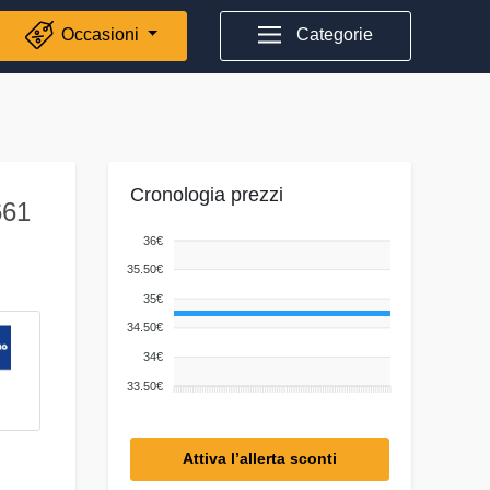
Occasioni
Categorie
Cronologia prezzi
661
36€
35.50€
35€
34.50€
34€
33.50€
Attiva l’allerta sconti