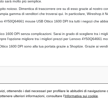
isto sarà molto più semplice.
mpito noioso. Dimentica di trascorrere ore su di esso grazie al nostro co
ia gamma di venditori che troverai qui. In particolare, Wireshop.it 
Lenovo 4Y50Q64661 mouse USB Ottico 1600 DPI tra tutti i negozi che abbi
 1600 DPI senza complicazioni. Sarai in grado di scegliere tra i migli
 sempre l'opzione migliore tra i migliori prezzi per Lenovo 4Y50Q64661 
ico 1600 DPI sono alla tua portata grazie a Shoptize. Grazie ai vendi
vizi, ottenendo i dati necessari per profilare le abitudini di navigazione 
tenere ulteriori informazioni, consultare l'
Informativa sui cookie
.
S
Politica di privacy
Avviso Legale
Informativa sui cookie