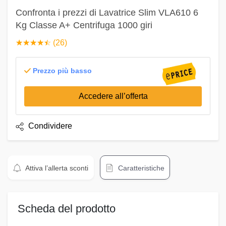
Confronta i prezzi di Lavatrice Slim VLA610 6
Kg Classe A+ Centrifuga 1000 giri
☆
★
☆
★
☆
★
☆
★
☆
★
(26)
Prezzo più basso
Accedere all’offerta
Condividere
Attiva l’allerta sconti
Caratteristiche
Scheda del prodotto