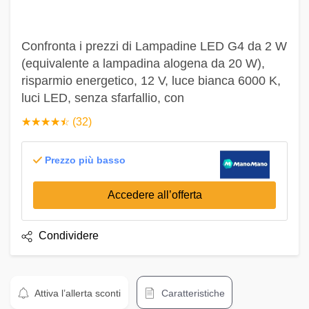
Confronta i prezzi di Lampadine LED G4 da 2 W
(equivalente a lampadina alogena da 20 W),
risparmio energetico, 12 V, luce bianca 6000 K,
luci LED, senza sfarfallio, con
☆
★
☆
★
☆
★
☆
★
☆
★
(32)
Prezzo più basso
Accedere all’offerta
Condividere
Attiva l’allerta sconti
Caratteristiche