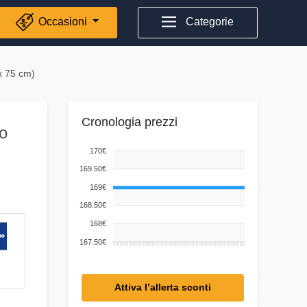
Occasioni
Categorie
x 75 cm)
Cronologia prezzi
o
170€
169.50€
169€
168.50€
168€
167.50€
Attiva l’allerta sconti