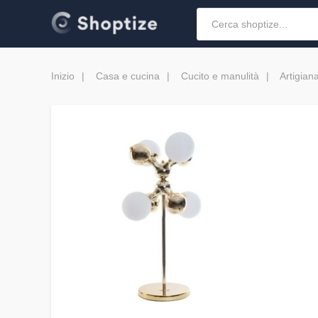
Inizio
Casa e cucina
Cucito e manulità
Artigian