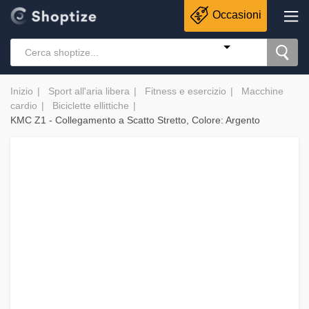
Occasioni
Inizio
Sport all'aria libera
Fitness e esercizio
Macchine
cardio
Biciclette ellittiche
KMC Z1 - Collegamento a Scatto Stretto, Colore: Argento