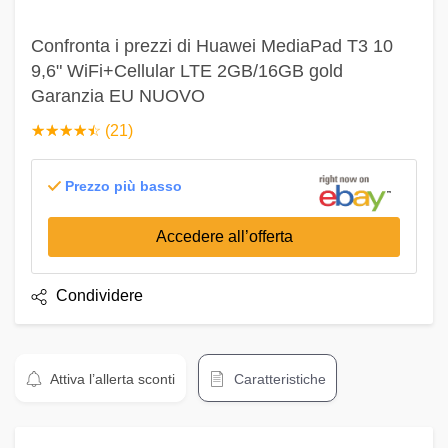
Confronta i prezzi di Huawei MediaPad T3 10
9,6" WiFi+Cellular LTE 2GB/16GB gold
Garanzia EU NUOVO
☆
★
☆
★
☆
★
☆
★
☆
★
(21)
Prezzo più basso
Accedere all’offerta
Condividere
Attiva l’allerta sconti
Caratteristiche