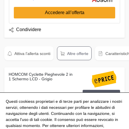
Accedere all’offerta
Condividere
Attiva l’allerta sconti
Altre offerte
Caratteristic
HOMCOM Cyclette Pieghevole 2 in
1 Schermo LCD - Grigio
Prezzo:
Vedi offerta
159,95 €
Questi cookiess proprietari e di terze parti per analizzare i nostri
servizi, ottenendo i dati necessari per profilare le abitudini di
navigazione degli utenti. Continuando con la navigazione, si
accetta l'uso di tali cookie. Il consenso può essere revocato in
qualsiasi momento. Per ottenere ulteriori informazioni,
@Shoptize 2026