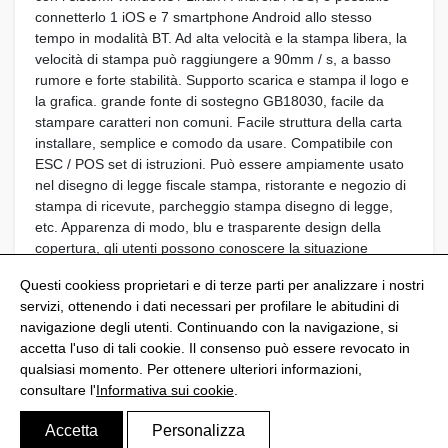
connetterlo 1 iOS e 7 smartphone Android allo stesso
tempo in modalità BT. Ad alta velocità e la stampa libera, la
velocità di stampa può raggiungere a 90mm / s, a basso
rumore e forte stabilità. Supporto scarica e stampa il logo e
la grafica. grande fonte di sostegno GB18030, facile da
stampare caratteri non comuni. Facile struttura della carta
installare, semplice e comodo da usare. Compatibile con
ESC / POS set di istruzioni. Può essere ampiamente usato
nel disegno di legge fiscale stampa, ristorante e negozio di
stampa di ricevute, parcheggio stampa disegno di legge,
etc. Apparenza di modo, blu e trasparente design della
copertura, gli utenti possono conoscere la situazione
utilizzo di rotoli di
Questi cookiess proprietari e di terze parti per analizzare i nostri
servizi, ottenendo i dati necessari per profilare le abitudini di
navigazione degli utenti. Continuando con la navigazione, si
accetta l'uso di tali cookie. Il consenso può essere revocato in
qualsiasi momento. Per ottenere ulteriori informazioni,
@Shoptize 2026
consultare l'
Informativa sui cookie
.
Spagna
Francia
Nigeria
FAQS
Politica di privacy
Avviso Legale
Informativa sui cookie
Accetta
Personalizza
Configura i cookies