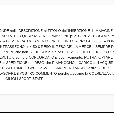
NDE nella DESCRIZIONE al TITOLO dell'INSERZIONE. L'IMMAGIN
VENDITA. PER QUALSIASI INFORMAZIONE puoi CONTATTARCI al numer
GIO e la DOMENICA. PAGAMENTO PREDEFINITO è PAY PAL, oppure BO
l) CONTRASSEGNO: + 4,50 € RESO IL RESO DELLA MERCE è SEMPRE
PPURE che non SODDISFA le tue ASPETTATIVE. IL PRODOTTO DE
RICEVUTO e sempre CONCORDATO preventivamente. POTRAI OPTARE 
SE di SPEDIZIONE del RESO che RIMANGONO a CARICO dell'ACQU
 ESSERE IMPECCABILI e VOGLIAMO MERITARCI il vostro GIUDIZIO
LASCIARE il VOSTRO COMMENTO perché abbiamo la COERENZA e la 
!!! GILIOLI SPORT STAFF