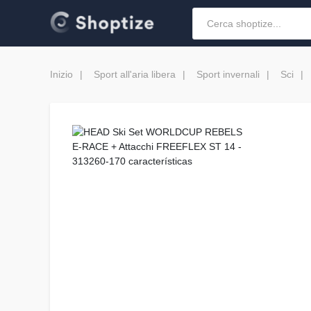
Inizio
Sport all'aria libera
Sport invernali
Sci