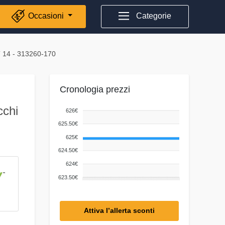
Occasioni
Categorie
14 - 313260-170
Cronologia prezzi
chi
626€
625.50€
625€
624.50€
624€
623.50€
Attiva l’allerta sconti