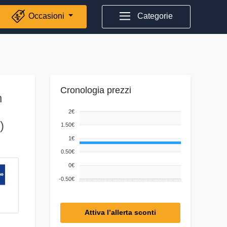
Occasioni
Categorie
Cronologia prezzi
n
2€
)
1.50€
1€
0.50€
0€
-0.50€
Attiva l’allerta sconti