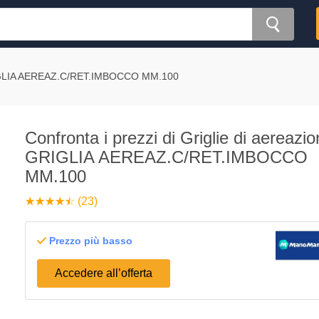
GRIGLIA AEREAZ.C/RET.IMBOCCO MM.100
Confronta i prezzi di Griglie di aereazi
GRIGLIA AEREAZ.C/RET.IMBOCCO
MM.100
☆
★
☆
★
☆
★
☆
★
☆
★
(23)
Prezzo più basso
Accedere all’offerta