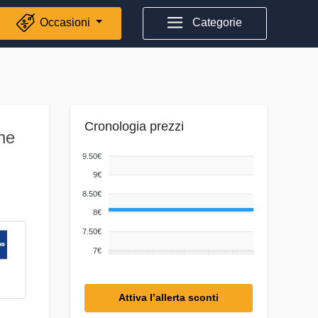
Occasioni
Categorie
Cronologia prezzi
one
9.50€
9€
8.50€
8€
7.50€
7€
Attiva l’allerta sconti