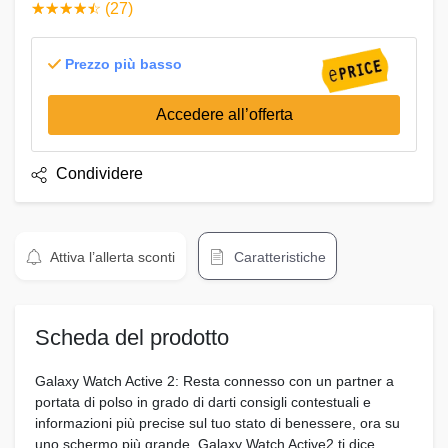
☆
★
☆
★
☆
★
☆
★
☆
★
(27)
Prezzo più basso
Accedere all’offerta
Condividere
Attiva l’allerta sconti
Caratteristiche
Scheda del prodotto
Galaxy Watch Active 2: Resta connesso con un partner a
portata di polso in grado di darti consigli contestuali e
informazioni più precise sul tuo stato di benessere, ora su
uno schermo più grande. Galaxy Watch Active2 ti dice