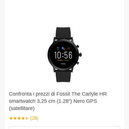
Confronta i prezzi di Fossil The Carlyle HR
smartwatch 3,25 cm (1.28") Nero GPS
(satellitare)
☆
★
☆
★
☆
★
☆
★
☆
★
(28)