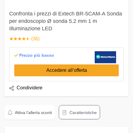
Confronta i prezzi di Extech BR-5CAM-A Sonda
per endoscopio Ø sonda 5.2 mm 1 m
Illuminazione LED
☆
★
☆
★
☆
★
☆
★
☆
★
(36)
Prezzo più basso
Accedere all’offerta
Condividere
Attiva l’allerta sconti
Caratteristiche