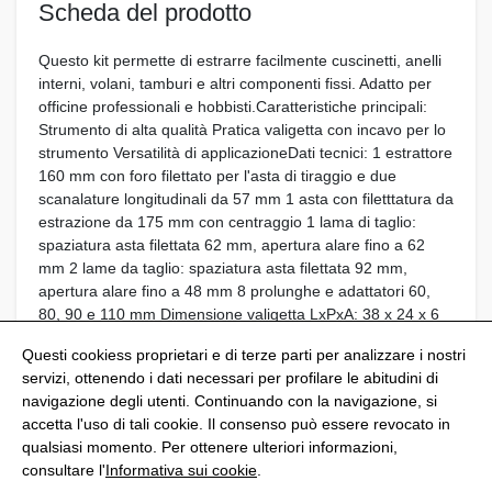
Scheda del prodotto
Questo kit permette di estrarre facilmente cuscinetti, anelli
interni, volani, tamburi e altri componenti fissi. Adatto per
officine professionali e hobbisti.Caratteristiche principali:
Strumento di alta qualità Pratica valigetta con incavo per lo
strumento Versatilità di applicazioneDati tecnici: 1 estrattore
160 mm con foro filettato per l'asta di tiraggio e due
scanalature longitudinali da 57 mm 1 asta con filetttatura da
estrazione da 175 mm con centraggio 1 lama di taglio:
spaziatura asta filettata 62 mm, apertura alare fino a 62
mm 2 lame da taglio: spaziatura asta filettata 92 mm,
apertura alare fino a 48 mm 8 prolunghe e adattatori 60,
80, 90 e 110 mm Dimensione valigetta LxPxA: 38 x 24 x 6
cm Peso totale: 4,3 kg
Questi cookiess proprietari e di terze parti per analizzare i nostri
servizi, ottenendo i dati necessari per profilare le abitudini di
navigazione degli utenti. Continuando con la navigazione, si
accetta l'uso di tali cookie. Il consenso può essere revocato in
qualsiasi momento. Per ottenere ulteriori informazioni,
@Shoptize 2026
consultare l'
Informativa sui cookie
.
Spagna
Francia
Nigeria
FAQS