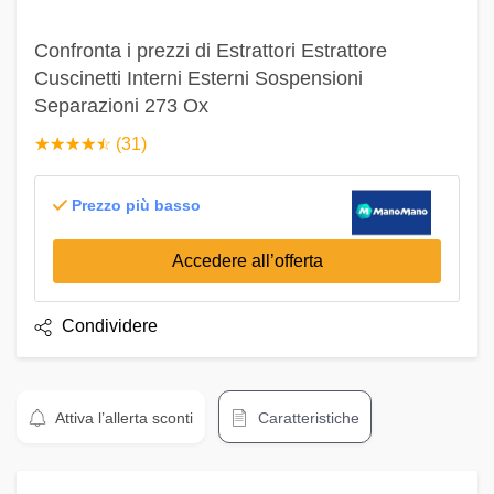
Confronta i prezzi di Estrattori Estrattore
Cuscinetti Interni Esterni Sospensioni
Separazioni 273 Ox
☆
★
☆
★
☆
★
☆
★
☆
★
(31)
Prezzo più basso
Accedere all’offerta
Condividere
Attiva l’allerta sconti
Caratteristiche