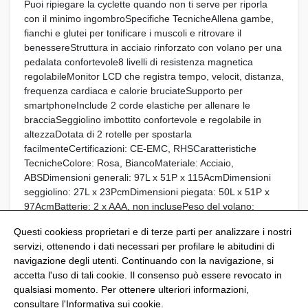
Puoi ripiegare la cyclette quando non ti serve per riporla
con il minimo ingombroSpecifiche TecnicheAllena gambe,
fianchi e glutei per tonificare i muscoli e ritrovare il
benessereStruttura in acciaio rinforzato con volano per una
pedalata confortevole8 livelli di resistenza magnetica
regolabileMonitor LCD che registra tempo, velocit, distanza,
frequenza cardiaca e calorie bruciateSupporto per
smartphoneInclude 2 corde elastiche per allenare le
bracciaSeggiolino imbottito confortevole e regolabile in
altezzaDotata di 2 rotelle per spostarla
facilmenteCertificazioni: CE-EMC, RHSCaratteristiche
TecnicheColore: Rosa, BiancoMateriale: Acciaio,
ABSDimensioni generali: 97L x 51P x 115AcmDimensioni
seggiolino: 27L x 23PcmDimensioni piegata: 50L x 51P x
97AcmBatterie: 2 x AAA, non inclusePeso del volano:
2.5kgCapacit di peso massima: 120kg...
Questi cookiess proprietari e di terze parti per analizzare i nostri
servizi, ottenendo i dati necessari per profilare le abitudini di
navigazione degli utenti. Continuando con la navigazione, si
accetta l'uso di tali cookie. Il consenso può essere revocato in
qualsiasi momento. Per ottenere ulteriori informazioni,
@Shoptize 2026
consultare l'
Informativa sui cookie
.