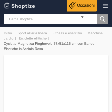
Occasioni
Inizio
Sport all'aria libera
Fitness e esercizio
Macchine
cardio
Biciclette ellittiche
Cyclette Magnetica Pieghevole 97x51x115 cm con Bande
Elastiche in Acciaio Rosa