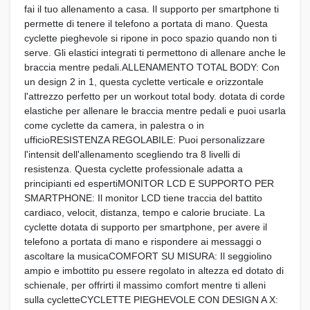
fai il tuo allenamento a casa. Il supporto per smartphone ti
permette di tenere il telefono a portata di mano. Questa
cyclette pieghevole si ripone in poco spazio quando non ti
serve. Gli elastici integrati ti permettono di allenare anche le
braccia mentre pedali.ALLENAMENTO TOTAL BODY: Con
un design 2 in 1, questa cyclette verticale e orizzontale
l'attrezzo perfetto per un workout total body. dotata di corde
elastiche per allenare le braccia mentre pedali e puoi usarla
come cyclette da camera, in palestra o in
ufficioRESISTENZA REGOLABILE: Puoi personalizzare
l'intensit dell'allenamento scegliendo tra 8 livelli di
resistenza. Questa cyclette professionale adatta a
principianti ed espertiMONITOR LCD E SUPPORTO PER
SMARTPHONE: Il monitor LCD tiene traccia del battito
cardiaco, velocit, distanza, tempo e calorie bruciate. La
cyclette dotata di supporto per smartphone, per avere il
telefono a portata di mano e rispondere ai messaggi o
ascoltare la musicaCOMFORT SU MISURA: Il seggiolino
ampio e imbottito pu essere regolato in altezza ed dotato di
schienale, per offrirti il massimo comfort mentre ti alleni
sulla cycletteCYCLETTE PIEGHEVOLE CON DESIGN A X: