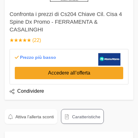
Confronta i prezzi di Cs204 Chiave Cil. Cisa 4
Spine Dx Promo - FERRAMENTA &
CASALINGHI
☆
★
☆
★
☆
★
☆
★
☆
★
(22)
Prezzo più basso
Accedere all’offerta
Condividere
Attiva l’allerta sconti
Caratteristiche