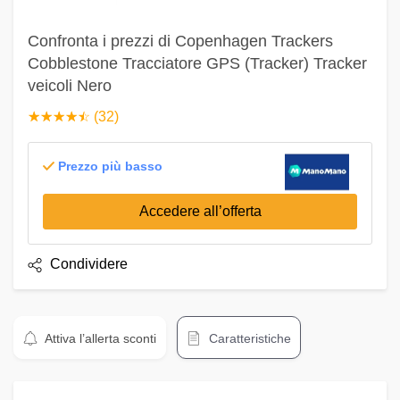
Confronta i prezzi di Copenhagen Trackers
Cobblestone Tracciatore GPS (Tracker) Tracker
veicoli Nero
☆
★
☆
★
☆
★
☆
★
☆
★
(32)
Prezzo più basso
Accedere all’offerta
Condividere
Attiva l’allerta sconti
Caratteristiche