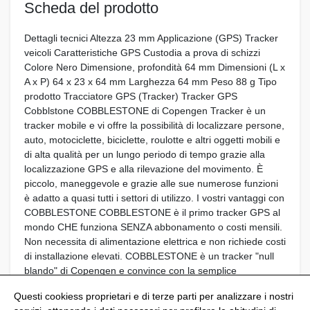
Scheda del prodotto
Dettagli tecnici Altezza 23 mm Applicazione (GPS) Tracker
veicoli Caratteristiche GPS Custodia a prova di schizzi
Colore Nero Dimensione, profondità 64 mm Dimensioni (L x
A x P) 64 x 23 x 64 mm Larghezza 64 mm Peso 88 g Tipo
prodotto Tracciatore GPS (Tracker) Tracker GPS
Cobblstone COBBLESTONE di Copengen Tracker è un
tracker mobile e vi offre la possibilità di localizzare persone,
auto, motociclette, biciclette, roulotte e altri oggetti mobili e
di alta qualità per un lungo periodo di tempo grazie alla
localizzazione GPS e alla rilevazione del movimento. È
piccolo, maneggevole e grazie alle sue numerose funzioni
è adatto a quasi tutti i settori di utilizzo. I vostri vantaggi con
COBBLESTONE COBBLESTONE è il primo tracker GPS al
mondo CHE funziona SENZA abbonamento o costi mensili.
Non necessita di alimentazione elettrica e non richiede costi
di installazione elevati. COBBLESTONE è un tracker "null
blando" di Copengen e convince con la semplice
installazione e l'APP facile da usare.
Questi cookiess proprietari e di terze parti per analizzare i nostri