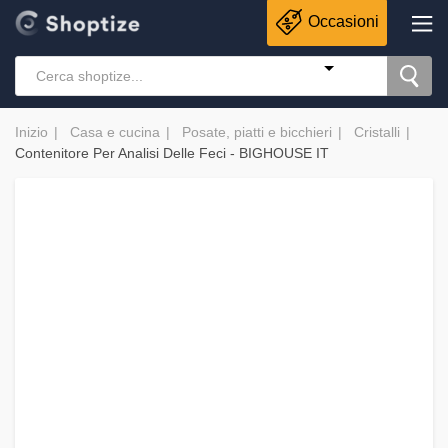
Occasioni
Inizio
Casa e cucina
Posate, piatti e bicchieri
Cristalli
Contenitore Per Analisi Delle Feci - BIGHOUSE IT