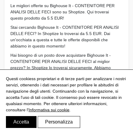
Le migliori offerte su Bighouse It - CONTENITORE PER
ANALISI DELLE FECI sono su Shoptize. Qui troverai
questo prodotto da 5.5 EUR!
Stai cercando Bighouse It - CONTENITORE PER ANALISI
DELLE FECI? In Shoptize lo troverai da 5.5 EUR. Dai
un'occhiata a questa e tutte le offerte disponibili che
abbiamo in questo momento!
Hai bisogno di un posto dove acquistare Bighouse It -
CONTENITORE PER ANALISI DELLE FECI al miglior
prezzo? In Shoptize lo troverai sicuramente. Abbiamo
questo prodotto da 5.5 EUR. Interessante, vero?
Questi cookiess proprietari e di terze parti per analizzare i nostri
servizi, ottenendo i dati necessari per profilare le abitudini di
navigazione degli utenti. Continuando con la navigazione, si
accetta l'uso di tali cookie. Il consenso può essere revocato in
qualsiasi momento. Per ottenere ulteriori informazioni,
@Shoptize 2026
consultare l'
Informativa sui cookie
.
Spagna
Francia
Nigeria
FAQS
Politica di privacy
Avviso Legale
Informativa sui cookie
Accetta
Personalizza
Configura i cookies