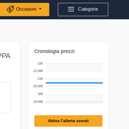
Occasioni
Categorie
Cronologia prezzi
PPA
22€
21.50€
21€
20.50€
20€
19.50€
Attiva l’allerta sconti