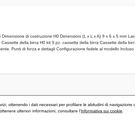
anni Dimensione di costruzione H0 Dimensioni (L x L x A) 9 x 6 x 5 m
 Cassette della birra H0 kit 9 pz. cassette della birra Cassette della bir
ente. Punti di forza e dettagli Configurazione fedele al modello Incluso 
vizi, ottenendo i dati necessari per profilare le abitudini di navigazione 
tenere ulteriori informazioni, consultare l'
Informativa sui cookie
.
S
Politica di privacy
Avviso Legale
Informativa sui cookie