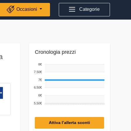
Occasioni
Categorie
Cronologia prezzi
a
8€
7.50€
7€
6.50€
6€
5.50€
Attiva l’allerta sconti