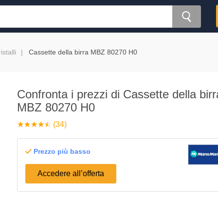
istalli
Cassette della birra MBZ 80270 H0
Confronta i prezzi di Cassette della birr
MBZ 80270 H0
☆
★
☆
★
☆
★
☆
★
☆
★
(34)
Prezzo più basso
Accedere all’offerta