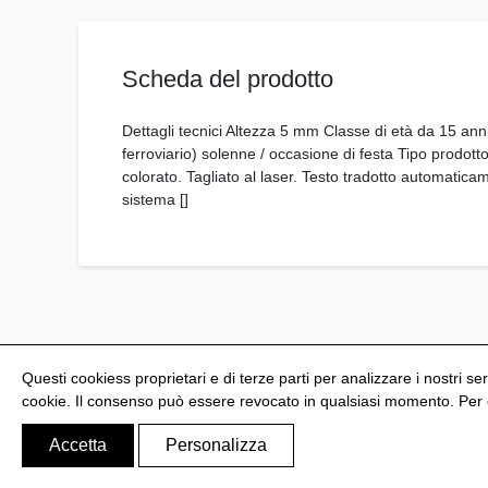
Scheda del prodotto
Dettagli tecnici Altezza 5 mm Classe di età da 15 
ferroviario) solenne / occasione di festa Tipo prodotto
colorato. Tagliato al laser. Testo tradotto automaticam
sistema []
Questi cookiess proprietari e di terze parti per analizzare i nostri ser
cookie. Il consenso può essere revocato in qualsiasi momento. Per ot
@Shoptize 2026
Spagna
Francia
Nigeria
FAQ
Accetta
Personalizza