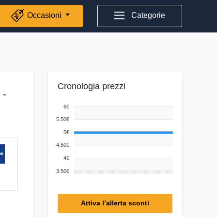
Occasioni
Categorie
Cronologia prezzi
 -
6€
5.50€
5€
4.50€
4€
3.50€
Attiva l’allerta sconti