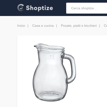
Inizio
Casa e cucina
Posate, piatti e bicchieri
Cr