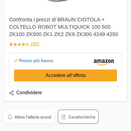
Confronta i prezzi di BRAUN CIOTOLA +
COLTELLO ROBOT MULTIQUICK 100 500
ZK100 ZK500 ZK1 ZK2 ZK9 ZK300 4249 4250
☆
★
☆
★
☆
★
☆
★
☆
★
(32)
Prezzo più basso
Accedere all’offerta
Condividere
Attiva l’allerta sconti
Caratteristiche