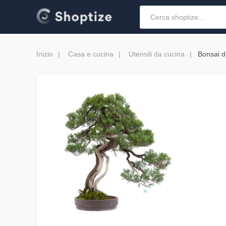
Inizio
Casa e cucina
Utensili da cucina
Bonsai d