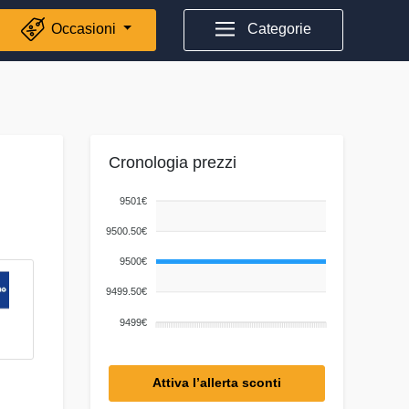
Occasioni
Categorie
Cronologia prezzi
9501€
9500.50€
9500€
9499.50€
9499€
Attiva l’allerta sconti