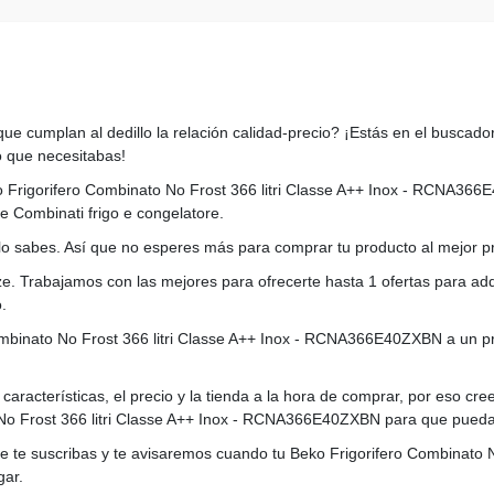
ue cumplan al dedillo la relación calidad-precio? ¡Estás en el buscador
 que necesitabas!
eko Frigorifero Combinato No Frost 366 litri Classe A++ Inox - RCNA36
e Combinati frigo e congelatore.
 lo sabes. Así que no esperes más para comprar tu producto al mejor pr
e. Trabajamos con las mejores para ofrecerte hasta 1 ofertas para adqu
.
mbinato No Frost 366 litri Classe A++ Inox - RCNA366E40ZXBN a un p
aracterísticas, el precio y la tienda a la hora de comprar, por eso cr
o Frost 366 litri Classe A++ Inox - RCNA366E40ZXBN para que puedas 
ue te suscribas y te avisaremos cuando tu Beko Frigorifero Combinato No
gar.