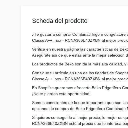
Scheda del prodotto
¿Te gustaría comprar Combinati frigo e congelatore q
Classe A++ Inox - RCNA366E40ZXBN al mejor precio
Verifica en nuestra página las características de B
Asegúrate así de que estás ante la mejor selección d
Los productos de Beko son de la más alta calidad, y
Consigue tu artículo en una de las tiendas de Shoptiz
Classe A++ Inox - RCNA366E40ZXBN al mejor precio
En Shoptize queremos ofrecerte Beko Frigorifero Co
¡No te pierdas esta oportunidad!
Somos conscientes de lo que importante que son las c
opciones de compra de Beko Frigorifero Combinato N
Si quieres conseguirlo al mejor precio, lo mejor es q
RCNA366E40ZXBN esté al precio que te interesa pa