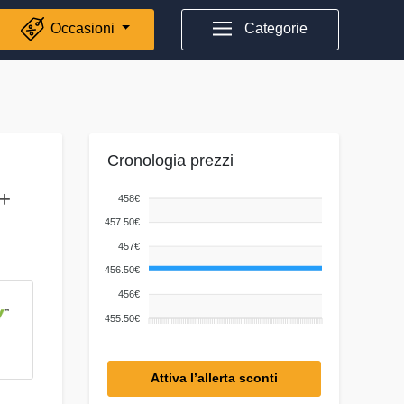
Occasioni
Categorie
Cronologia prezzi
++
458€
457.50€
457€
456.50€
456€
455.50€
Attiva l’allerta sconti