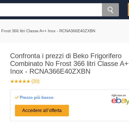
 Frost 366 litri Classe A++ Inox - RCNA366E40ZXBN
Confronta i prezzi di Beko Frigorifero
Combinato No Frost 366 litri Classe A
Inox - RCNA366E40ZXBN
☆
★
☆
★
☆
★
☆
★
☆
★
(20)
Prezzo più basso
Accedere all’offerta