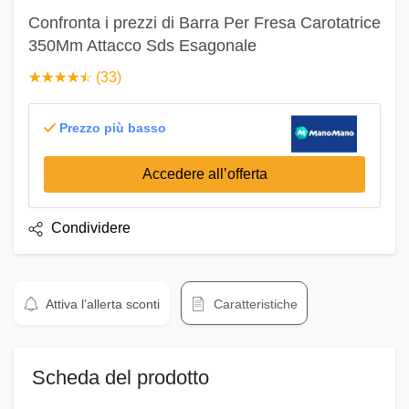
Confronta i prezzi di Barra Per Fresa Carotatrice
350Mm Attacco Sds Esagonale
☆
★
☆
★
☆
★
☆
★
☆
★
(33)
Prezzo più basso
Accedere all’offerta
Condividere
Attiva l’allerta sconti
Caratteristiche
Scheda del prodotto