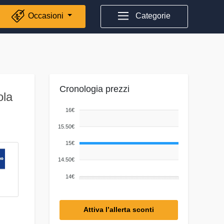
Occasioni
Categorie
Cronologia prezzi
ola
16€
15.50€
15€
14.50€
14€
Attiva l’allerta sconti