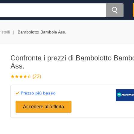
istalli
Bambolotto Bambola Ass.
Confronta i prezzi di Bambolotto Bamb
Ass.
☆
★
☆
★
☆
★
☆
★
☆
★
(22)
Prezzo più basso
Accedere all’offerta