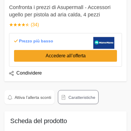
Confronta i prezzi di Asupermall - Accessori
ugello per pistola ad aria calda, 4 pezzi
☆
★
☆
★
☆
★
☆
★
☆
★
(34)
Prezzo più basso
Accedere all’offerta
Condividere
Attiva l’allerta sconti
Caratteristiche
Scheda del prodotto