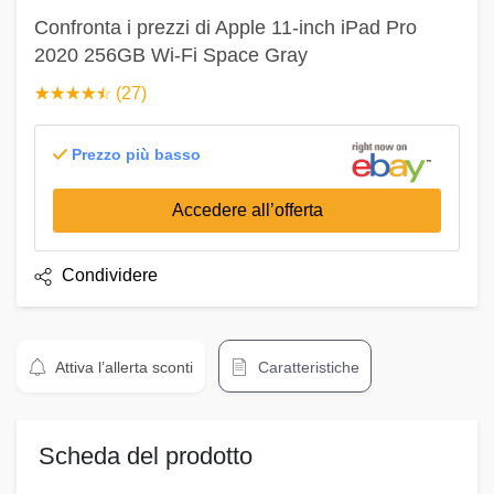
Confronta i prezzi di Apple 11-inch iPad Pro
2020 256GB Wi-Fi Space Gray
☆
★
☆
★
☆
★
☆
★
☆
★
(27)
Prezzo più basso
Accedere all’offerta
Condividere
Attiva l’allerta sconti
Caratteristiche
Scheda del prodotto