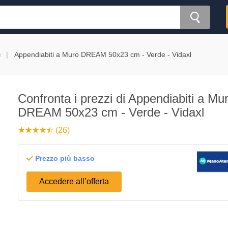
e
Appendiabiti a Muro DREAM 50x23 cm - Verde - Vidaxl
Confronta i prezzi di Appendiabiti a Mu
DREAM 50x23 cm - Verde - Vidaxl
☆
★
☆
★
☆
★
☆
★
☆
★
(26)
Prezzo più basso
Accedere all’offerta