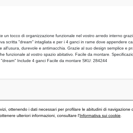
e un tocco di organizzazione funzionale nel vostro arredo interno graz
iva scritta "dream" intagliata e per i 4 ganci in rame dove appendere cap
te all'usura, durevole e antimacchia. Grazie al suo design semplice e pr
he funzionale al vostro spazio abitativo. Facile da montare. Specificaz
va "dream" Include 4 ganci Facile da montare SKU: 284244
vizi, ottenendo i dati necessari per profilare le abitudini di navigazione 
tenere ulteriori informazioni, consultare l'
Informativa sui cookie
.
S
Politica di privacy
Avviso Legale
Informativa sui cookie