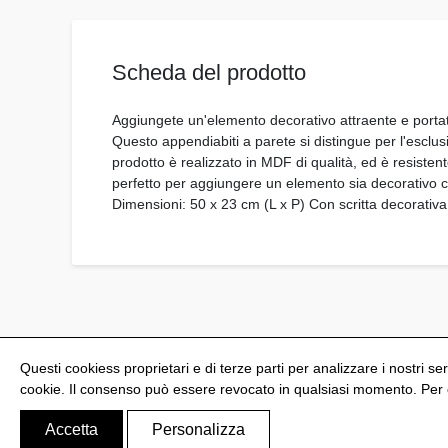
Scheda del prodotto
Aggiungete un'elemento decorativo attraente e portat
Questo appendiabiti a parete si distingue per l'esclus
prodotto è realizzato in MDF di qualità, ed è resisten
perfetto per aggiungere un elemento sia decorativo c
Dimensioni: 50 x 23 cm (L x P) Con scritta decorati
Questi cookiess proprietari e di terze parti per analizzare i nostri ser
cookie. Il consenso può essere revocato in qualsiasi momento. Per ot
@Shoptize 2026
Spagna
Francia
Nigeria
FAQ
Accetta
Personalizza