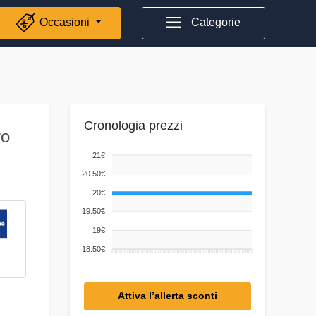
Occasioni
Categorie
Cronologia prezzi
ro
21€
20.50€
20€
19.50€
19€
18.50€
Attiva l’allerta sconti