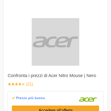
Confronta i prezzi di Acer Nitro Mouse | Nero
☆
★
☆
★
☆
★
☆
★
☆
★
(21)
Prezzo più basso
Accedere all’offerta