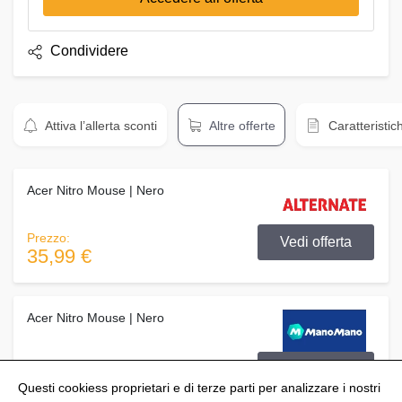
Condividere
Attiva l’allerta sconti
Altre offerte
Caratteristic
Acer Nitro Mouse | Nero
Prezzo:
Vedi offerta
35,99 €
Acer Nitro Mouse | Nero
Prezzo:
Vedi offerta
54,50 €
Questi cookiess proprietari e di terze parti per analizzare i nostri