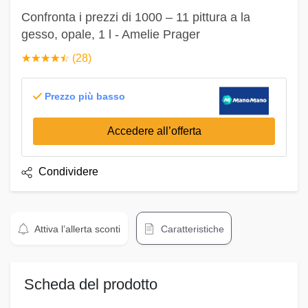
Confronta i prezzi di 1000 – 11 pittura a la
gesso, opale, 1 l - Amelie Prager
☆
★
☆
★
☆
★
☆
★
☆
★
(28)
Prezzo più basso
Accedere all’offerta
Condividere
Attiva l’allerta sconti
Caratteristiche
Scheda del prodotto