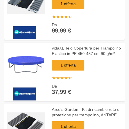
Ø370cm
1 offerta
☆
★
☆
★
☆
★
☆
★
☆
★
Da
99,99 €
vidaXL Telo Copertura per Trampolino
Elastico in PE 450-457 cm 90 g/m² -
Blu
1 offerta
☆
★
☆
★
☆
★
☆
★
☆
★
Da
37,99 €
Alice's Garden - Kit di ricambio rete di
protezione per trampolino, ANTARES
OUTER, per tappeto modello Pluton
Ø250cm
1 offerta