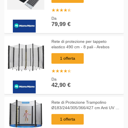
☆
★
☆
★
☆
★
☆
★
☆
★
Da
79,99 €
Rete di protezione per tappeto
elastico 490 cm - 8 pali - Arebos
1 offerta
☆
★
☆
★
☆
★
☆
★
☆
★
Da
42,90 €
Rete di Protezione Trampolino
Ø183/244/305/366/427 cm Anti UV 6-
8 Pali Rete Tappeto Elastico Rete di
ricambio Trampolini 366 cm (de)
1 offerta