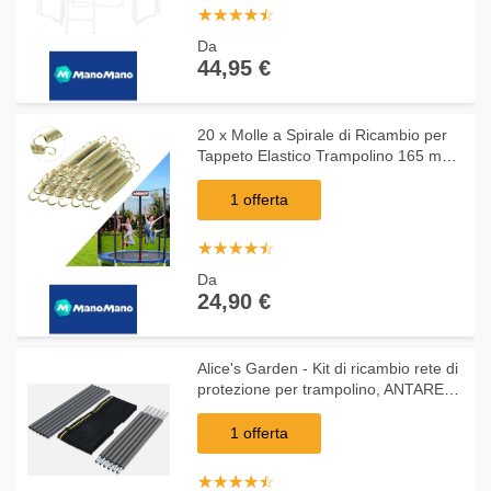
☆
★
☆
★
☆
★
☆
★
☆
★
Da
44,95 €
20 x Molle a Spirale di Ricambio per
Tappeto Elastico Trampolino 165 mm
- Arebos
1 offerta
☆
★
☆
★
☆
★
☆
★
☆
★
Da
24,90 €
Alice's Garden - Kit di ricambio rete di
protezione per trampolino, ANTARES
OUTER, per tappeto modello Mars
Ø305cm
1 offerta
☆
★
☆
★
☆
★
☆
★
☆
★