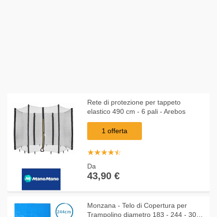
Rete di protezione per tappeto
elastico 490 cm - 6 pali - Arebos
1 offerta
☆
★
☆
★
☆
★
☆
★
☆
★
Da
43,90 €
Monzana - Telo di Copertura per
Trampolino diametro 183 - 244 - 305 -