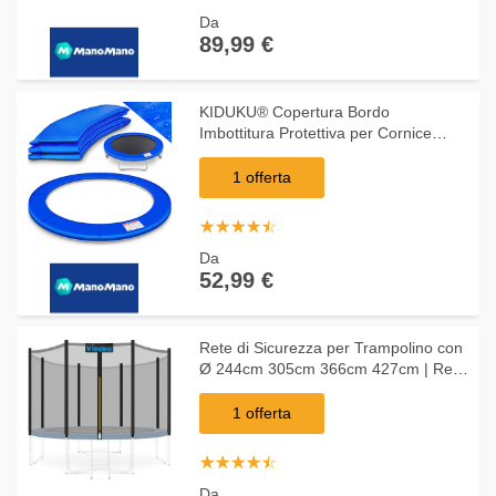
Da
89,99 €
KIDUKU® Copertura Bordo
Imbottitura Protettiva per Cornice
Trampolino Bordo Protezione Elastico
Giardino 244 305 366 427 cm (366
1 offerta
cm)
☆
★
☆
★
☆
★
☆
★
☆
★
Da
52,99 €
Rete di Sicurezza per Trampolino con
Ø 244cm 305cm 366cm 427cm | Rete
di Ricambio per Trampolino da
Giardino (305 cm (8 pali)) - Kiduku
1 offerta
☆
★
☆
★
☆
★
☆
★
☆
★
Da