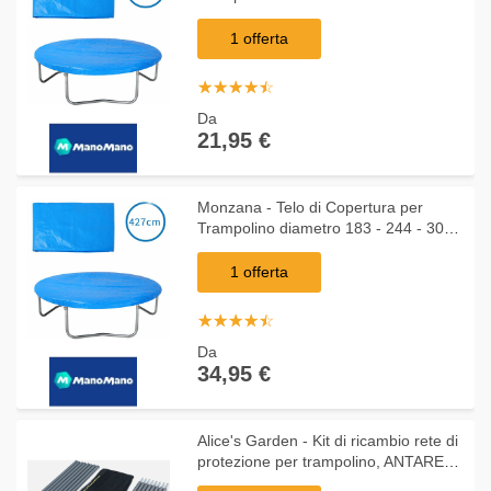
366 - 427cm 244cm - blu
1 offerta
☆
★
☆
★
☆
★
☆
★
☆
★
Da
21,95 €
Monzana - Telo di Copertura per
Trampolino diametro 183 - 244 - 305 -
366 - 427cm 426cm - Blu
1 offerta
☆
★
☆
★
☆
★
☆
★
☆
★
Da
34,95 €
Alice's Garden - Kit di ricambio rete di
protezione per trampolino, ANTARES
OUTER, per tappeto modello Saturne